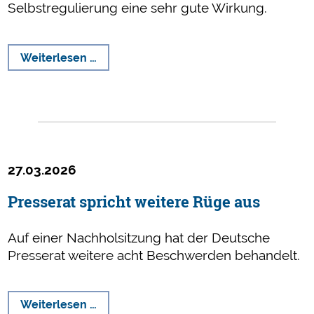
Selbstregulierung eine sehr gute Wirkung.
Verlässlicher
Weiterlesen …
Jugendschutz
braucht
ethische
Leitplanken
27.03.2026
Presserat spricht weitere Rüge aus
Auf einer Nachholsitzung hat der Deutsche
Presserat weitere acht Beschwerden behandelt.
Presserat
Weiterlesen …