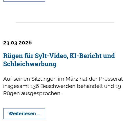
spricht
weitere
Rüge
aus
23.03.2026
Rügen für Sylt-Video, KI-Bericht und
Schleichwerbung
Auf seinen Sitzungen im März hat der Presserat
insgesamt 136 Beschwerden behandelt und 19
Rügen ausgesprochen.
Rügen
Weiterlesen …
für
Sylt-