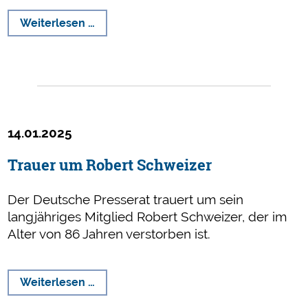
Rüge
Weiterlesen …
für
Verstoß
gegen
das
Wahrhaftigkeitsgebot
14.01.2025
Trauer um Robert Schweizer
Der Deutsche Presserat trauert um sein
langjähriges Mitglied Robert Schweizer, der im
Alter von 86 Jahren verstorben ist.
Trauer
Weiterlesen …
um