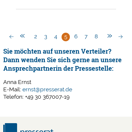
gegen
Sorgfaltspflicht
und
Opferschutz
«
»
2
3
4
5
6
7
8
Sie möchten auf unseren Verteiler?
Dann wenden Sie sich gerne an unsere
Ansprechpartnerin der Pressestelle:
Anna Ernst
E-Mail:
ernst@presserat.de
Telefon: +49 30 367007-19