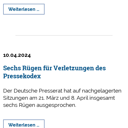
22
Weiterlesen …
Rügen
-
u.a.
für
Verstöße
gegen
10.04.2024
die
Sorgfaltspflicht
Sechs Rügen für Verletzungen des
und
Pressekodex
den
Opferschutz
Der Deutsche Presserat hat auf nachgelagerten
Sitzungen am 21. März und 8. April insgesamt
sechs Rügen ausgesprochen.
Sechs
Weiterlesen …