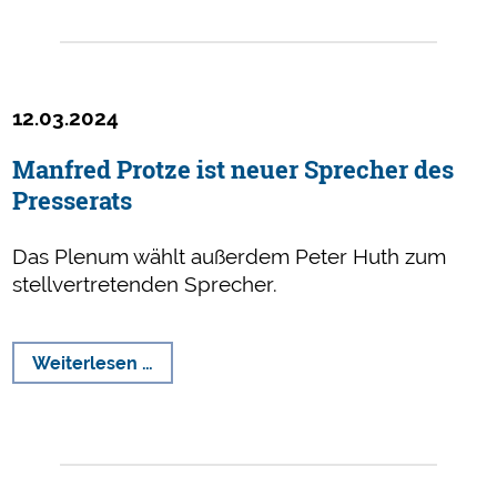
gegen
die
Sorgfaltspflicht
und
12.03.2024
den
Opferschutz
Manfred Protze ist neuer Sprecher des
Presserats
Das Plenum wählt außerdem Peter Huth zum
stellvertretenden Sprecher.
Manfred
Weiterlesen …
Protze
ist
neuer
Sprecher