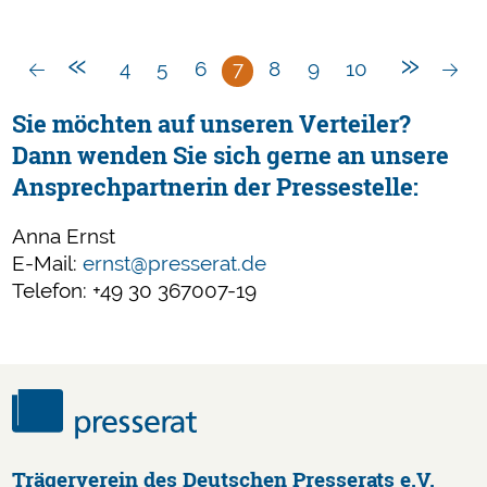
des
Presserats
«
»
4
5
6
7
8
9
10
Sie möchten auf unseren Verteiler?
Dann wenden Sie sich gerne an unsere
Ansprechpartnerin der Pressestelle:
Anna Ernst
E-Mail:
ernst@presserat.de
Telefon: +49 30 367007-19
Trägerverein des Deutschen Presserats e.V.