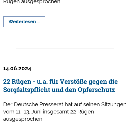
Rügen ausgesprochen.
Rügen
Weiterlesen …
u.a.
für
sensationelle
Darstellung
von
Gewalt
14.06.2024
22 Rügen - u.a. für Verstöße gegen die
Sorgfaltspflicht und den Opferschutz
Der Deutsche Presserat hat auf seinen Sitzungen
vom 11.-13. Juni insgesamt 22 Rügen
ausgesprochen.