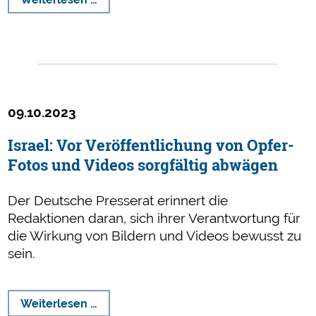
über
Aiwanger-
Berichterstattung
der
"Süddeutschen
Zeitung"
09.10.2023
waren
unbegründet
Israel: Vor Veröffentlichung von Opfer-
Fotos und Videos sorgfältig abwägen
Der Deutsche Presserat erinnert die
Redaktionen daran, sich ihrer Verantwortung für
die Wirkung von Bildern und Videos bewusst zu
sein.
Israel:
Weiterlesen …