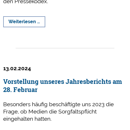
den Pressekodex.
Presserat
Weiterlesen …
erteilt
2023
mehr
Rügen
als
je
13.02.2024
zuvor
Vorstellung unseres Jahresberichts am
28. Februar
Besonders häufig beschäftigte uns 2023 die
Frage, ob Medien die Sorgfaltspflicht
eingehalten hatten.