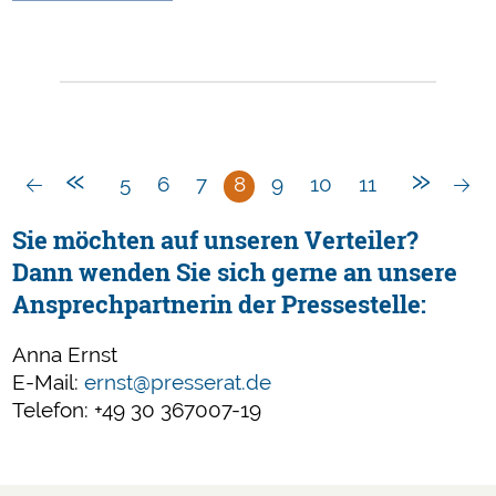
Vor
Veröffentlichung
von
Opfer-
Fotos
und
«
»
Videos
5
6
7
8
9
10
11
sorgfältig
abwägen
Sie möchten auf unseren Verteiler?
Dann wenden Sie sich gerne an unsere
Ansprechpartnerin der Pressestelle:
Anna Ernst
E-Mail:
ernst@presserat.de
Telefon: +49 30 367007-19