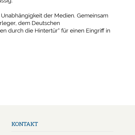
ssig.
len Unabhängigkeit der Medien. Gemeinsam
erleger, dem Deutschen
urch die Hintertür“ für einen Eingriff in
Navigation
KONTAKT
überspringen