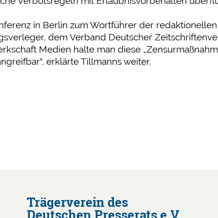
che Verbotsregeln mit Erlaubnisvorbehalten überflü
nferenz in Berlin zum Wortführer der redaktionel
sverleger, dem Verband Deutscher Zeitschriftenv
rkschaft Medien halte man diese „Zensurmaßnahmen d
angreifbar", erklärte Tillmanns weiter.
Trägerverein des
Deutschen Presserats e.V.