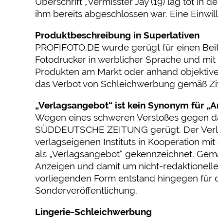
Überschrift „Vermisster Jay (19) lag tot in
ihm bereits abgeschlossen war. Eine Einwill
Produktbeschreibung in Superlativen
PROFIFOTO.DE wurde gerügt für einen Beitra
Fotodrucker in werblicher Sprache und mi
Produkten am Markt oder anhand objektive
das Verbot von Schleichwerbung gemäß Ziffe
„Verlagsangebot“ ist kein Synonym für „A
Wegen eines schweren Verstoßes gegen da
SÜDDEUTSCHE ZEITUNG gerügt. Der Verlag h
verlagseigenen Instituts in Kooperation mit
als „Verlagsangebot“ gekennzeichnet. Gem
Anzeigen und damit um nicht-redaktionelle 
vorliegenden Form entstand hingegen für di
Sonderveröffentlichung.
Lingerie-Schleichwerbung