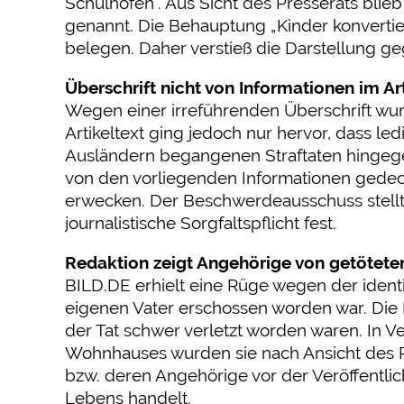
Schulhöfen”. Aus Sicht des Presserats blieb
genannt. Die Behauptung „Kinder konvertier
belegen. Daher verstieß die Darstellung ge
Überschrift nicht von Informationen im Ar
Wegen einer irreführenden Überschrift wur
Artikeltext ging jedoch nur hervor, dass led
Ausländern begangenen Straftaten hingegen
von den vorliegenden Informationen gedec
erwecken. Der Beschwerdeausschuss stellte
journalistische Sorgfaltspflicht fest.
Redaktion zeigt Angehörige von getötetem
BILD.DE erhielt eine Rüge wegen der identi
eigenen Vater erschossen worden war. Die 
der Tat schwer verletzt worden waren. In
Wohnhauses wurden sie nach Ansicht des Pre
bzw. deren Angehörige vor der Veröffentlic
Lebens handelt.