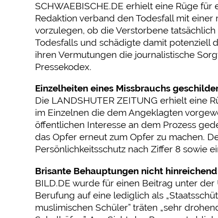
SCHWAEBISCHE.DE erhielt eine Rüge für eine
Redaktion verband den Todesfall mit einer
vorzulegen, ob die Verstorbene tatsächlich 
Todesfalls und schädigte damit potenziell 
ihren Vermutungen die journalistische Sorgf
Pressekodex.
Einzelheiten eines Missbrauchs geschilder
Die LANDSHUTER ZEITUNG erhielt eine Rüg
im Einzelnen die dem Angeklagten vorgewo
öffentlichen Interesse an dem Prozess ged
das Opfer erneut zum Opfer zu machen. Der
Persönlichkeitsschutz nach Ziffer 8 sowie e
Brisante Behauptungen nicht hinreichend
BILD.DE wurde für einen Beitrag unter der Ü
Berufung auf eine lediglich als „Staatsschü
muslimischen Schüler” träten „sehr drohend