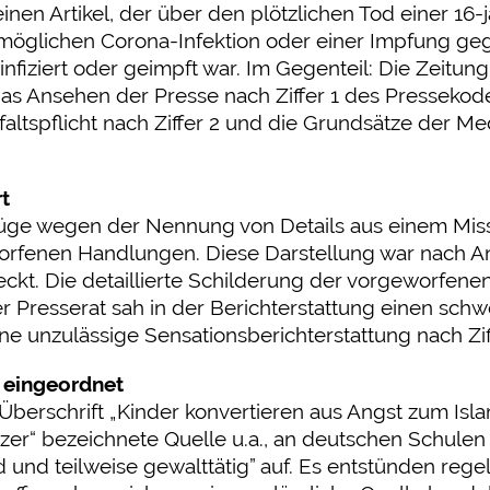
n Artikel, der über den plötzlichen Tod einer 16-jä
 möglichen Corona-Infektion oder einer Impfung geg
infiziert oder geimpft war. Im Gegenteil: Die Zeitun
das Ansehen der Presse nach Ziffer 1 des Pressekod
altspflicht nach Ziffer 2 und die Grundsätze der Med
t
e wegen der Nennung von Details aus einem Missb
rfenen Handlungen. Diese Darstellung war nach An
eckt. Die detaillierte Schilderung der vorgeworfen
 Presserat sah in der Berichterstattung einen sch
ine unzulässige Sensationsberichterstattung nach Zi
 eingeordnet
berschrift „Kinder konvertieren aus Angst zum Islam
tzer“ bezeichnete Quelle u.a., an deutschen Schulen 
 und teilweise gewalttätig” auf. Es entstünden regel