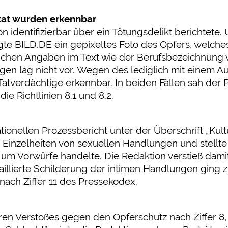
tat wurden erkennbar
n identifizierbar über ein Tötungsdelikt berichtete. U
gte BILD.DE ein gepixeltes Foto des Opfers, welch
zlichen Angaben im Text wie der Berufsbezeichnung 
igen lag nicht vor. Wegen des lediglich mit einem 
atverdächtige erkennbar. In beiden Fällen sah der
ie Richtlinien 8.1 und 8.2.
ionellen Prozessbericht unter der Überschrift „Kultu
e Einzelheiten von sexuellen Handlungen und stellte
h um Vorwürfe handelte. Die Redaktion verstieß dam
taillierte Schilderung der intimen Handlungen ging 
 nach Ziffer 11 des Pressekodex.
 Verstoßes gegen den Opferschutz nach Ziffer 8, R