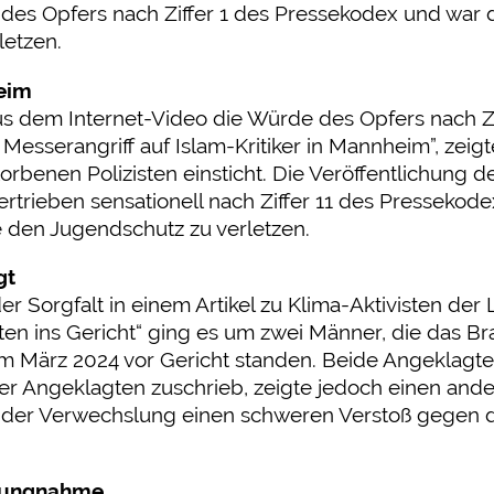
 des Opfers nach Ziffer 1 des Pressekodex und war 
etzen.
eim
us dem Internet-Video die Würde des Opfers nach Z
er Messerangriff auf Islam-Kritiker in Mannheim”, ze
torbenen Polizisten einsticht. Die Veröffentlichung
ertrieben sensationell nach Ziffer 11 des Pressekod
 den Jugendschutz zu verletzen.
gt
 Sorgfalt in einem Artikel zu Klima-Aktivisten der 
ten ins Gericht“ ging es um zwei Männer, die das B
m März 2024 vor Gericht standen. Beide Angeklagte 
der Angeklagten zuschrieb, zeigte jedoch einen and
in der Verwechslung einen schweren Verstoß gegen die
llungnahme