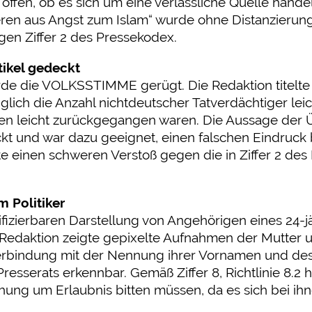
 offen, ob es sich um eine verlässliche Quelle hande
en aus Angst zum Islam“ wurde ohne Distanzierung a
gen Ziffer 2 des Pressekodex.
tikel gedeckt
de die VOLKSSTIMME gerügt. Die Redaktion titelte 
iglich die Anzahl nichtdeutscher Tatverdächtiger leic
 leicht zurückgegangen waren. Die Aussage der Übe
kt und war dazu geeignet, einen falschen Eindruck
 einen schweren Verstoß gegen die in Ziffer 2 de
 Politiker
fizierbaren Darstellung von Angehörigen eines 24-jä
Redaktion zeigte gepixelte Aufnahmen der Mutter u
 Verbindung mit der Nennung ihrer Vornamen und de
sserats erkennbar. Gemäß Ziffer 8, Richtlinie 8.2 
hung um Erlaubnis bitten müssen, da es sich bei ih