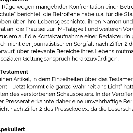
ge wegen mangelnder Konfrontation einer Betroff
chule“ berichtet, die Betroffene habe u.a. für die S
aben über ihre Lebensgeschichte, ihren Namen und 
 an, die Frau sei zur IM-Tätigkeit und weiteren V
zudem auf die Kontaktaufnahme einer Redakteurin p
h nicht der journalistischen Sorgfalt nach Ziffer 2 
wurf, über relevante Bereiche ihres Lebens mutma
em sozialen Geltungsanspruch herabzuwürdigen.
s Testament
einen Artikel, in dem Einzelheiten über das Testam
t – Jetzt kommt die ganze Wahrheit ans Licht“ hatte
illen des verstorbenen Schauspielers. In der Veröff
r Presserat erkannte daher eine unwahrhaftige Beric
icht nach Ziffer 2 des Pressekodex, da die Leserschaf
pekuliert