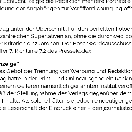
 der Schlucht” zeigte die Redaktion mehrere Porträt
igung der Angehörigen zur Veröffentlichung lag offe
g unter der Überschrift „Für den perfekten Fotodruc
t zahlreichen Superlativen an, ohne die durchweg 
r Kriterien einzuordnen. Der Beschwerdeausschuss
r 7, Richtlinie 7.2 des Pressekodex.
nzeige“
s Gebot der Trennung von Werbung und Redaktion 
atte in der Print- und Onlineausgabe ein Rankin
 einem weiteren namentlich genannten Institut veröff
äß der Stellungnahme des Verlags gegenüber dem 
Inhalte. Als solche hätten sie jedoch eindeutiger 
e Leserschaft der Eindruck einer – den journalisti