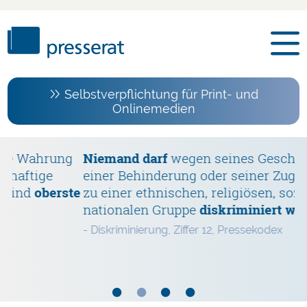
Selbstverpflichtung für Print- und
Onlinemedien
ahrung
Niemand darf
wegen seines Geschlechts,
D
n
ige
einer Behinderung oder seiner Zugehörigk
u
oberste
zu einer ethnischen, religiösen, sozialen o
v
nationalen Gruppe
diskriminiert werden
.
- 
- Diskriminierung, Ziffer 12, Pressekodex
•
•
•
•