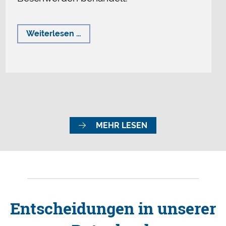
Presserat
Weiterlesen …
spricht
weitere
Rüge
aus
MEHR LESEN
Entscheidungen in unserer