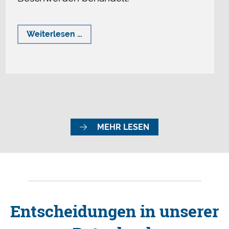
Presserat
Weiterlesen …
spricht
weitere
Rüge
aus
MEHR LESEN
Entscheidungen in unserer