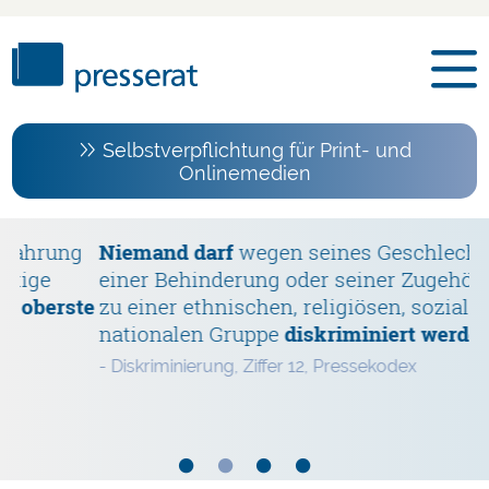
Selbstverpflichtung für Print- und
Onlinemedien
ung
Niemand darf
wegen seines Geschlechts,
D
n
e
einer Behinderung oder seiner Zugehörigkeit
u
erste
zu einer ethnischen, religiösen, sozialen ode
v
nationalen Gruppe
diskriminiert werden
.
- 
- Diskriminierung, Ziffer 12, Pressekodex
•
•
•
•