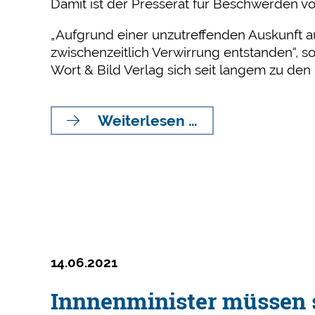
Damit ist der Presserat für Beschwerden v
„Aufgrund einer unzutreffenden Auskunft a
zwischenzeitlich Verwirrung entstanden“, s
Wort & Bild Verlag sich seit langem zu de
Presserat
Weiterlesen …
ist
für
Apotheken
Umschau
zuständig
14.06.2021
Innnenminister müssen s