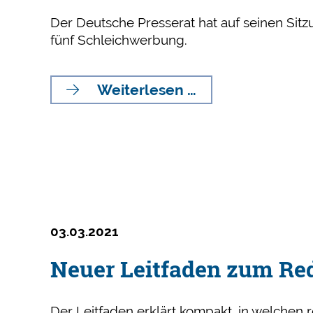
Der Deutsche Presserat hat auf seinen Sit
fünf Schleichwerbung.
15
Weiterlesen …
Rügen
wegen
Diskriminierung,
Vorverurteilung,
Verletzungen
des
Opferschutzes
und
03.03.2021
Schleichwerbun
Neuer Leitfaden zum Re
Der Leitfaden erklärt kompakt, in welchen