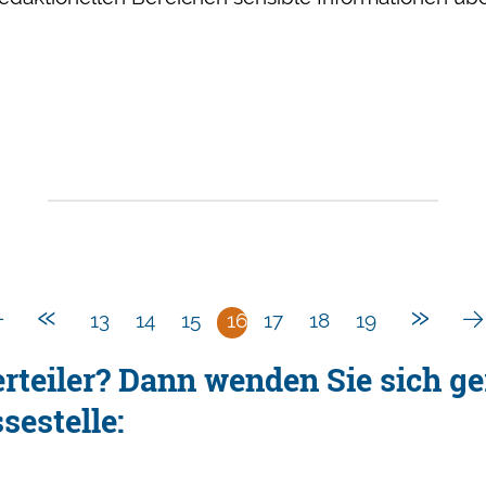
nschutz
«
»
13
14
15
16
17
18
19
rteiler? Dann wenden Sie sich ge
sestelle: