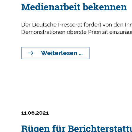
Medienarbeit bekennen
Der Deutsche Presserat fordert von den In
Demonstrationen oberste Priorität einzurä
Innnenminister
Weiterlesen …
müssen
sich
zu
gemeinsamen
Regeln
für
Polizei-
und
11.06.2021
Medienarbeit
Rügen für Berichterstat
bekennen